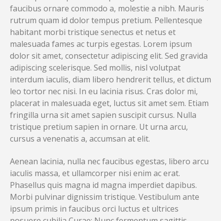
faucibus ornare commodo a, molestie a nibh. Mauris
rutrum quam id dolor tempus pretium. Pellentesque
habitant morbi tristique senectus et netus et
malesuada fames ac turpis egestas. Lorem ipsum
dolor sit amet, consectetur adipiscing elit. Sed gravida
adipiscing scelerisque. Sed mollis, nisl volutpat
interdum iaculis, diam libero hendrerit tellus, et dictum
leo tortor nec nisi. In eu lacinia risus. Cras dolor mi,
placerat in malesuada eget, luctus sit amet sem. Etiam
fringilla urna sit amet sapien suscipit cursus. Nulla
tristique pretium sapien in ornare. Ut urna arcu,
cursus a venenatis a, accumsan at elit.
Aenean lacinia, nulla nec faucibus egestas, libero arcu
iaculis massa, et ullamcorper nisi enim ac erat.
Phasellus quis magna id magna imperdiet dapibus.
Morbi pulvinar dignissim tristique. Vestibulum ante
ipsum primis in faucibus orci luctus et ultrices
posuere cubilia Curae; Nunc fermentum sagittis